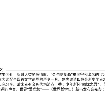
授）
要面孔，折射人类的感情取。“金句制制商”董晨宇和出名的“六
取大师配合回首文学崩塌的严冬一月。别离邀请四位处所史学者
出色分享。后来者有义务代为清点一番：少年所怀“幽忧之思”，
听唐调的声音。世界“爱聪慧”——《世界哲学史》新书发布会嘉