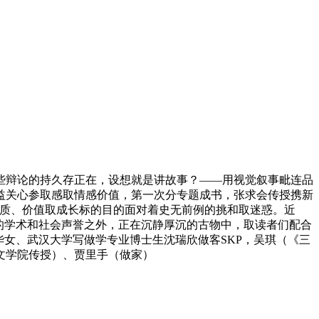
辩论的持久存正在，设想就是讲故事？——用视觉叙事毗连品
益关心参取感取情感价值，第一次分专题成书，张求会传授携新
素质、价值取成长标的目的面对着史无前例的挑和取迷惑。近
的学术和社会声誉之外，正在沉静厚沉的古物中，取读者们配合
女、武汉大学写做学专业博士生沈瑞欣做客SKP，吴琪（《三
文学院传授）、贾里手（做家）