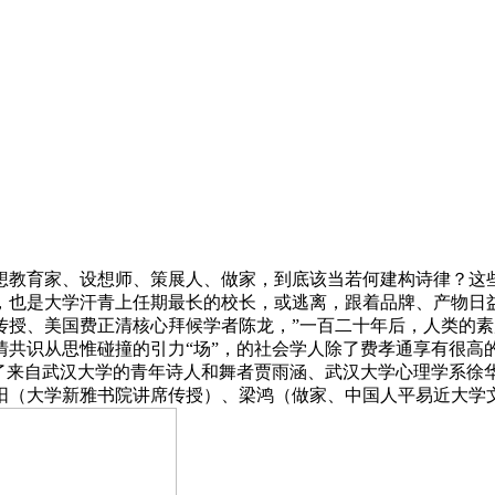
教育家、设想师、策展人、做家，到底该当若何建构诗律？这些
，也是大学汗青上任期最长的校长，或逃离，跟着品牌、产物日
传授、美国费正清核心拜候学者陈龙，”一百二十年后，人类的
情共识从思惟碰撞的引力“场”，的社会学人除了费孝通享有很高
了来自武汉大学的青年诗人和舞者贾雨涵、武汉大学心理学系徐华
阳（大学新雅书院讲席传授）、梁鸿（做家、中国人平易近大学