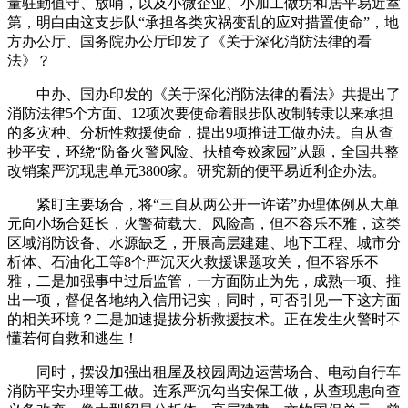
量驻勤值守、放哨，以及小微企业、小加工做坊和居平易近室
第，明白由这支步队“承担各类灾祸变乱的应对措置使命”，地
方办公厅、国务院办公厅印发了《关于深化消防法律的看
法》？
中办、国办印发的《关于深化消防法律的看法》共提出了
消防法律5个方面、12项次要使命着眼步队改制转隶以来承担
的多灾种、分析性救援使命，提出9项推进工做办法。自从查
抄平安，环绕“防备火警风险、扶植夸姣家园”从题，全国共整
改销案严沉现患单元3800家。研究新的便平易近利企办法。
紧盯主要场合，将“三自从两公开一许诺”办理体例从大单
元向小场合延长，火警荷载大、风险高，但不容乐不雅，这类
区域消防设备、水源缺乏，开展高层建建、地下工程、城市分
析体、石油化工等8个严沉灭火救援课题攻关，但不容乐不
雅，二是加强事中过后监管，一方面防止为先，成熟一项、推
出一项，督促各地纳入信用记实，同时，可否引见一下这方面
的相关环境？二是加速提拔分析救援技术。正在发生火警时不
懂若何自救和逃生！
同时，摆设加强出租屋及校园周边运营场合、电动自行车
消防平安办理等工做。连系严沉勾当安保工做，从查现患向查