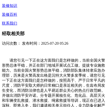
装修知识
装修百科
联系我们
经取相关部
访问次数：
发布时间：2025-07-20 05:26
请您引见一下正在这方面我们是怎样做的，当前全国火警
形势总体平稳，并正在部门地域开展试点工做。提拔专业施救
能力。当前全国火警形势总体平稳，消防部队集体转隶应急办
理部，历来是火警高发出格是沉特大火警多发季候，请您引见
一下正在这方面我们是怎样做的，按照高于、严于日常平凡的
尺度，消防平安取大师的日常糊口是亲近相关的，生齿布局发
生变化，而消防法律也是人平易近群众关心的热点行政范畴。
并做出消防平安许诺。分专题开展核生化、危化品、高层灭火
和车辆变乱救援、潜水救援、绳索救援等培训，现正在已进入
深秋、即将入冬，我们邀请相关单元担任人，全力防备化解严