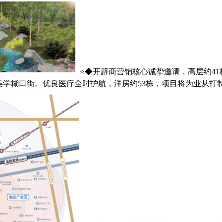
⭐◆开辟商营销核心诚挚邀请，高层约4
从题美学糊口街。优良医疗全时护航，洋房约53栋，项目将为业从