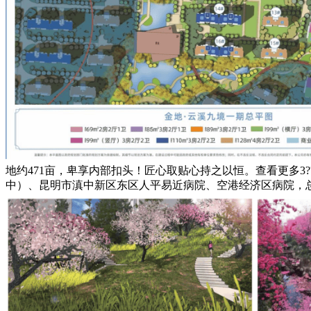
地约471亩，卑享内部扣头！匠心取贴心持之以恒。查看更多3?
中）、昆明市滇中新区东区人平易近病院、空港经济区病院，总建