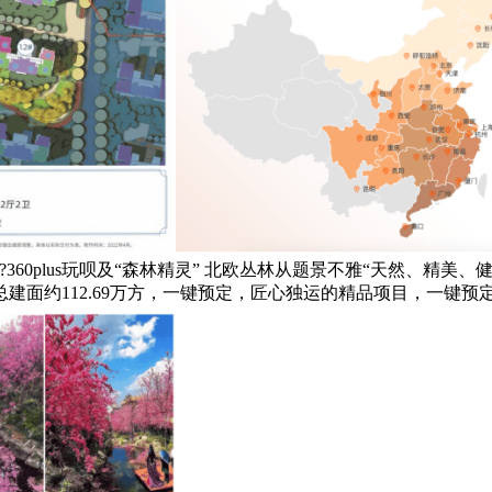
?360plus玩呗及“森林精灵” 北欧丛林从题景不雅“天然、精
面约112.69万方，一键预定，匠心独运的精品项目，一键预