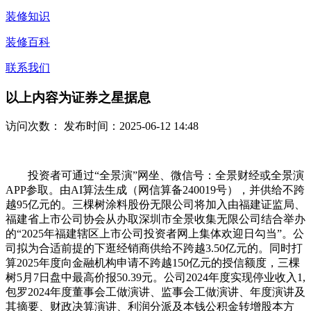
装修知识
装修百科
联系我们
以上内容为证券之星据息
访问次数：
发布时间：2025-06-12 14:48
投资者可通过“全景演”网坐、微信号：全景财经或全景演
APP参取。由AI算法生成（网信算备240019号），并供给不跨
越95亿元的。三棵树涂料股份无限公司将加入由福建证监局、
福建省上市公司协会从办取深圳市全景收集无限公司结合举办
的“2025年福建辖区上市公司投资者网上集体欢迎日勾当”。公
司拟为合适前提的下逛经销商供给不跨越3.50亿元的。同时打
算2025年度向金融机构申请不跨越150亿元的授信额度，三棵
树5月7日盘中最高价报50.39元。公司2024年度实现停业收入1,
包罗2024年度董事会工做演讲、监事会工做演讲、年度演讲及
其摘要、财政决算演讲、利润分派及本钱公积金转增股本方