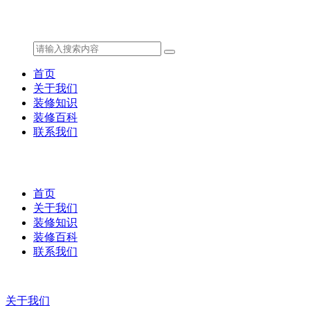
首页
关于我们
装修知识
装修百科
联系我们
首页
关于我们
装修知识
装修百科
联系我们
关于我们