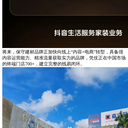
将来，保守建材品牌正加快向线上“内容+电商”转型，具备强
内容运营能力、精准流量获取实力的品牌，凭仗正在中国市场
的终端门店700+，建立完整的线易闭环。