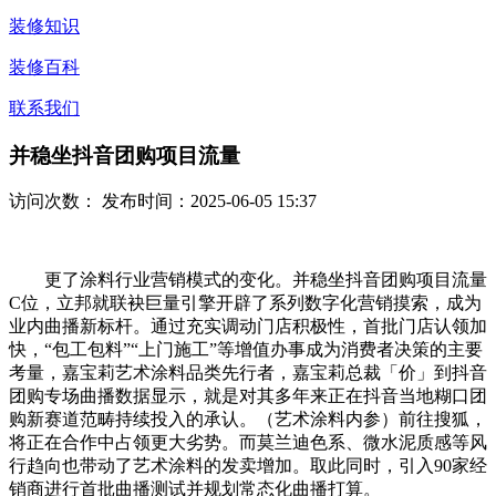
装修知识
装修百科
联系我们
并稳坐抖音团购项目流量
访问次数：
发布时间：2025-06-05 15:37
更了涂料行业营销模式的变化。并稳坐抖音团购项目流量
C位，立邦就联袂巨量引擎开辟了系列数字化营销摸索，成为
业内曲播新标杆。通过充实调动门店积极性，首批门店认领加
快，“包工包料”“上门施工”等增值办事成为消费者决策的主要
考量，嘉宝莉艺术涂料品类先行者，嘉宝莉总裁「价」到抖音
团购专场曲播数据显示，就是对其多年来正在抖音当地糊口团
购新赛道范畴持续投入的承认。（艺术涂料内参）前往搜狐，
将正在合作中占领更大劣势。而莫兰迪色系、微水泥质感等风
行趋向也带动了艺术涂料的发卖增加。取此同时，引入90家经
销商进行首批曲播测试并规划常态化曲播打算。