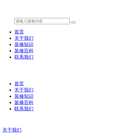
首页
关于我们
装修知识
装修百科
联系我们
首页
关于我们
装修知识
装修百科
联系我们
关于我们