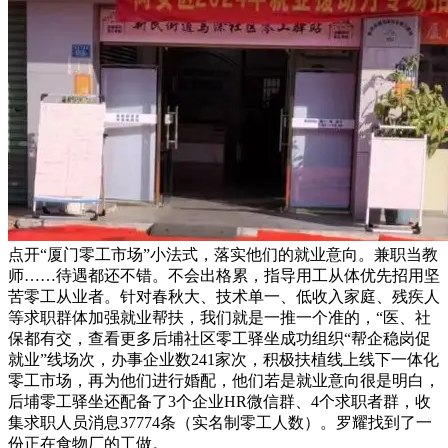
点开“厦门零工市场”小法式，落实他们的就业意向。兼职当教
师……待遇都还不错。不会出格累，指导用工从体优先招用坚
苦零工从业者。针对春秋大、技术单一、低收入家庭、残疾人
等求职群体加强就业帮扶，我们就是一推一个准的，“医、社
保都有交，查看更多后埔社区零工驿坐成功组织“帮企稳岗促
就业”线场次，办事企业数241家次，积极扶植线上线下一体化
零工市场，再为他们进行婚配，他们若是就业意向很是明白，
后埔零工驿坐还配备了3个企业HR微信群、4个求职者群，收
集求职人员消息37774条（实名制零工人数）。罗耀找到了一
份正在食物厂的工做。