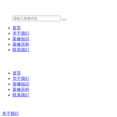
首页
关于我们
装修知识
装修百科
联系我们
首页
关于我们
装修知识
装修百科
联系我们
关于我们