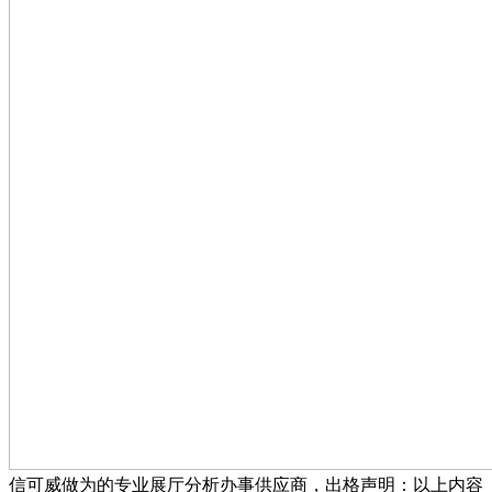
信可威做为的专业展厅分析办事供应商，出格声明：以上内容