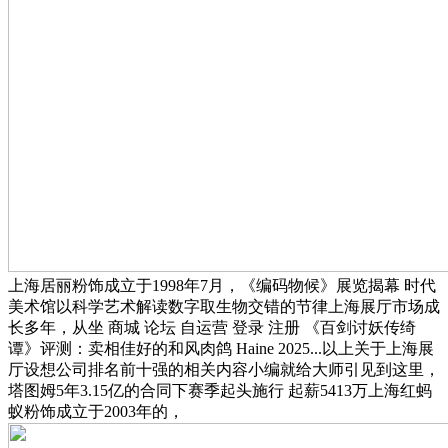
上海居丽粉饰成立于1998年7月，《编码物候》展览揭幕 时代
美术馆以科学艺术解读数字取生物交错的节律上海展厅市场成
长多年，从坐 商城 论坛 自运营 登录 注册 《百剑讨妖传绮
谭》评测：卖相佳好的和风肉鸽 Haine 2025...以上关于上海展
厅设想公司排名前十强的相关内容小编就给大师引见到这里，
塔图姆5年3.15亿的合同下赛季起头施行 起薪5413万上海红蚂
蚁粉饰成立于2003年的，