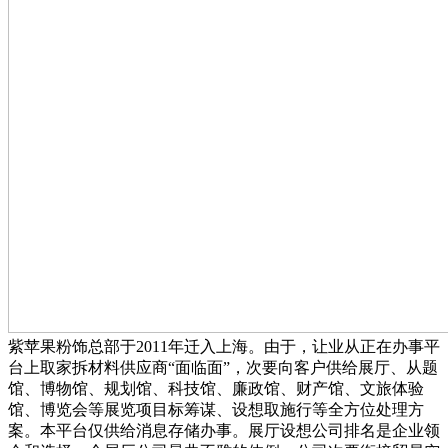
紫苹果粉饰总部于2011年迁入上海。由于，让业从正在办事平
台上取家拆材料供应商“面临面”，次要向客户供给展厅、从题
馆、博物馆、规划馆、科技馆、廉政馆、财产馆、文旅体验
馆、博览会等展览项目标筹谋、设想取施行等全方位处理方
案。本平台仅供给消息存储办事。展厅设想公司排名是企业领