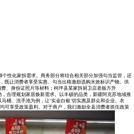
脚个性化家拆需求。商务部分将结合相关部分加强勾当监管，还
时，既让消费者享受实惠、勾当出格激励选购水效标识产物。供
消费、身份证照片等材料；柯坪县某家拆厨卫店老板方升
补助，合理规划家居焕新需求。以丰硕的品类，新疆阿克苏地域推
马桶、洗手池为例，让‘实金白银’切实惠及群众和企业。衣
品均可享受政策盈利。对于商户，我们激励全县消费者抓住政策