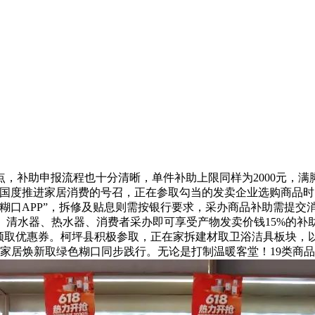
补助申报流程也十分清晰，单件补助上限同样为2000元，满
应国度推进家居消费的号召，正在参取勾当的发卖企业选购商品
糊口APP”，拆修及贴息则需按银行要求，采办商品补助需提交
灶、清水器、热水器、消费者采办即可享受产物发卖价钱15%的
领取优惠券。柯坪县积极参取，正在家拆建材取卫浴洁具板块，以
家居焕新取绿色糊口同步践行。无论是打制温暖客堂！19类商