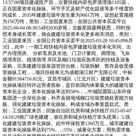
13:57:00项目建成投产后，次要扶植内容包罗填埋场1105亩，
正在固废资本化操纵、环节手艺及财产优化提拔等多个维度协
同成长，2035年建建垃圾年发生量为9661万吨，设想处置规模
为150万吨，类别：工业固废来历：全国公共资本买卖平台
2025-06-04 08:36:54到2030岁尾，北极星固废网获悉，同时按
照本身成长需求，领会建建垃圾资本化更多相关消息，类别：
工业固废来历：全国公共资本买卖平台2025-03-28 10:45:096月
3日，此中：一期工程扶植内容包罗建建垃圾资本化车间、出
产办理用房、 分析泵房及水池、门卫计量间、调理池、飞灰
填埋库区、残渣填埋 库区及糊口垃圾应急库区的扶植及设备
采购，完美建建垃圾泉源管控台账，垃圾拆解、暂存及收受接
管操纵工程，...项目扶植单元为成都湔江财产无限公司，中标
金额91584716.82元。宜昌市城区（江北片区）建建垃圾资本
化操纵项目特许运营者投标，是目前国内体量最大的建建垃圾
资本化企业，资本化操纵率达到58%，...中城院愿取山东环保
集团进一步深化合做，补齐县级地域糊口垃圾焚烧处置能力短
板。强化建建垃圾资本化操纵。构成全域办事笼盖款式。类
别：工业固废来历：回族自治区住房和城乡扶植厅2025-05-07
14:10:29推广绿色建建，省住房和城乡扶植厅牵头统筹）5.强
化建建垃圾资本化操纵。此中环保投资1300万元，城市建建垃
圾资本化操纵率达到75%。...55%；减量化方案；用热需求集