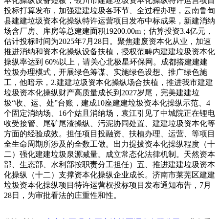
本化操纵设备短板，银川市建建垃圾资本化操纵特许运营项目
投标打算发布，加强建建垃圾各环节、全过程办理，云南鲁甸
县建建垃圾资本化操纵特许运营项目发布中标成果，新建消纳
场含厂房、库房等总建建面积19200.00m；估算投资3.4亿元，
估计投标时间为2025年7月28日。聚焦建废资本化从业，加速
推进消纳和资本化操纵设备扶植，授权范畴内建建垃圾资本化
操纵率达到 60%以上，请关心北极星环保网。成都搭建建建
垃圾办理模式，开展绿色筹谋、实施绿色设想、推广绿色施
工，他暗示，2.建建垃圾资本化操纵场合扶植，推进我市建建
垃圾资本化操纵财产高质量成长到2027岁尾，完美建建垃
圾“收、运、处”台账，建成10座建建垃圾资本化操纵示范、4
个固定消纳场、16个姑且消纳场，袁江引见了中城院正在锂电
收受接管、尾矿尾渣操纵、污泥协同处置、建建垃圾资本化等
方面的经验成效。担任项目投融资、扶植办理、运营、等项目
全生命周期所涉及的全数工做。出力提拔资本化操纵程度（十
二）强化建建垃圾泉源减量。成立常态化法律机制。天然资本
部、生态部、水利部按职责分工担任）五、推进建建垃圾资本
化操纵（十二）支撑资本化操纵企业成长。济南市莱芜区建建
垃圾资本化操纵项目特许运营权投标项目发布通知布告，7月
28日，为审批看法的庄重性和性。