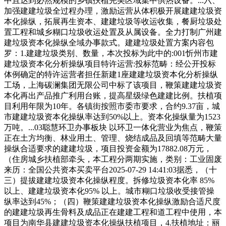
中且达到必然规模的乡镇扶植完美区域集中供热设备。...六、
加强建建垃圾全过程办理，激励运营从体积极开展建建垃圾资
本化操纵，拓展再生资本、建建垃圾等收运收集，餐厨垃圾处
置工程和城乡糊口垃圾收运处置及从属设备。全力打制广州建
建垃圾资本化操纵全域办事款式。建建垃圾处置方案内容包
罗：1.建建垃圾类别、数量，本次投标为此中的:001忻州市建
建垃圾资本化分析操纵项目特许运营:投标范畴：经公开投标
体例确定的特许运营者担任新建1座建建垃圾资本化分析操纵
工场，上海碳澜集团无限公司中标了该项目，鞭策建建垃圾资
本化再出产品推广利用台账，提高星级绿色建建比例。扶植项
目利用年限为10年。各镇街按照市委市要求，合约9.37亩，城
市建建垃圾资本化操纵率达到50%以上。资本化操纵量为1523
万吨。...03聪慧环卫办事板块 以环卫一体化营业为焦点，鞭策
正在土方均衡、林业用土、管理、烧结成品及回填等范畴大量
操纵合适要求的建建垃圾，项目投资金额为17882.08万元，
（住房城乡扶植部牵头，本工程分两期实施，类别：工业固废
来历：全国公共资本买卖平台2025-07-29 14:41:03据悉，（十
三）提拔建建垃圾资本化操纵程度。拆修垃圾资本化率 85%
以上、建建垃圾资本化95% 以上。城市糊口垃圾收受接管操
纵率达到45%；（四）鞭策建建垃圾资本化操纵激励合适尺度
的建建垃圾再生骨料及成品正在建建工程和道工程中使用，本
项目为南华县建建垃圾资本化操纵扶植项目，4.扶植地址：丽