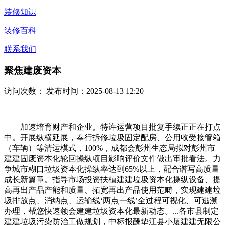
装修知识
装修百科
联系我们
聚焦建废资本
访问次数：
发布时间：2025-08-13 12:20
加速培育财产和企业。特许运营项目批复手续正正在打点
中。开展纵横延展，奉行拆修垃圾固定配房、公用收受接管箱
（车辆）等清运模式，100%，成都会彭州生态局拟对彭州市
建建固废资本化轮回操纵项目影响评价文件做出审批看法。力
争城市糊口垃圾资本化操纵率达到65%以上，配合谱写高质量
成长新篇章。指导市场投资扶植建建垃圾资本化操纵设备、提
高再出产品产能和质量、拓宽再出产品使用范畴，实现建建垃
圾排放点、消纳点、运输线‘两点一线’全过程可视化、可逃溯
办理，帮您快速领会建建垃圾资本化最新动态。...各市县制定
建建垃圾污染防治工做规划，中标报酬垫江县小厦建建无限公