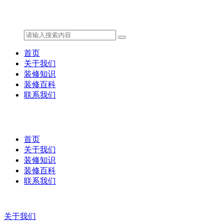
首页
关于我们
装修知识
装修百科
联系我们
首页
关于我们
装修知识
装修百科
联系我们
关于我们