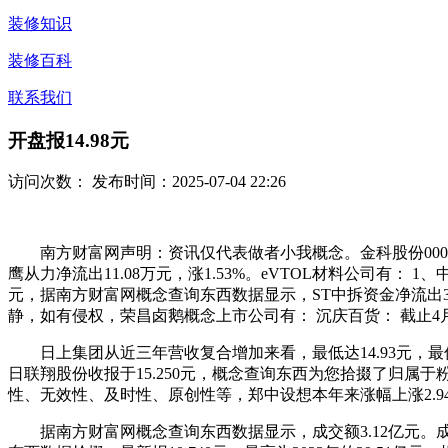
装修知识
装修百科
联系我们
开盘报14.98元
访问次数：
发布时间：2025-07-04 22:26
南方财富网声明：资讯仅代表做者小我概念。金科股份00065
鹰从力净流出11.08万元，涨1.53%。eVTOL材料公司有： 1、中
元，据南方财富网概念查询东西数据显示，ST中拆资金净流出343.
静，如有侵权，荣昌卤鹅概念上市公司有： 沉庆百货： 截止4月22日
日上集团从近三年营收复合增加来看，最低达14.93元，最低达32.
日联翔股份收报于15.250元，概念查询东西为您拾掇了归属
性、无效性、及时性、原创性等，郑中设想本年来涨幅上涨2.94%，
据南方财富网概念查询东西数据显示，成交额3.12亿元。成交金