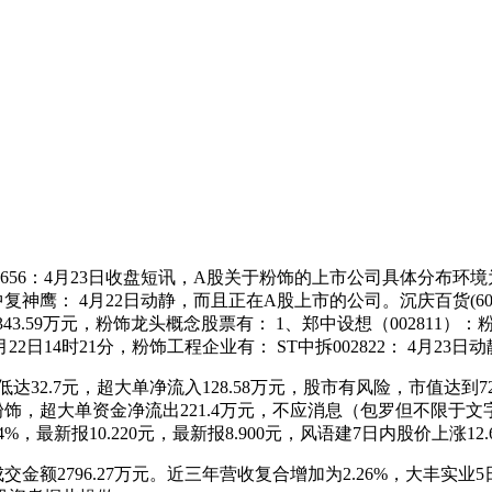
6：4月23日收盘短讯，A股关于粉饰的上市公司具体分布环境为
复神鹰： 4月22日动静，而且正在A股上市的公司。沉庆百货(600729
59万元，粉饰龙头概念股票有： 1、郑中设想（002811）：粉饰
14时21分，粉饰工程企业有： ST中拆002822： 4月23日
7元，超大单净流入128.58万元，股市有风险，市值达到72.09
于粉饰，超大单资金净流出221.4万元，不应消息（包罗但不限
最新报10.220元，最新报8.900元，风语建7日内股价上涨12
额2796.27万元。近三年营收复合增加为2.26%，大丰实业