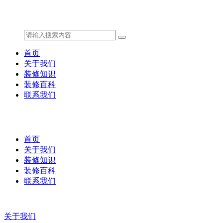
首页
关于我们
装修知识
装修百科
联系我们
首页
关于我们
装修知识
装修百科
联系我们
关于我们