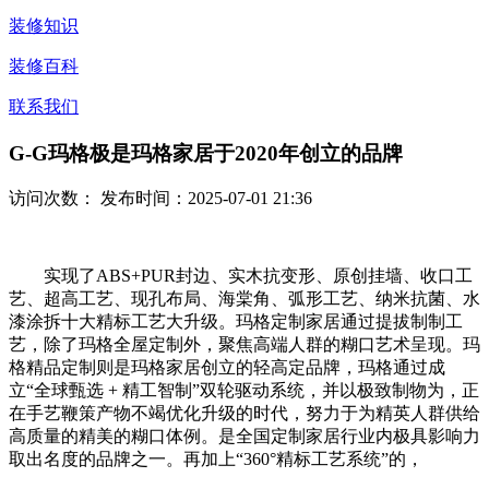
装修知识
装修百科
联系我们
G-G玛格极是玛格家居于2020年创立的品牌
访问次数：
发布时间：2025-07-01 21:36
实现了ABS+PUR封边、实木抗变形、原创挂墙、收口工
艺、超高工艺、现孔布局、海棠角、弧形工艺、纳米抗菌、水
漆涂拆十大精标工艺大升级。玛格定制家居通过提拔制制工
艺，除了玛格全屋定制外，聚焦高端人群的糊口艺术呈现。玛
格精品定制则是玛格家居创立的轻高定品牌，玛格通过成
立“全球甄选 + 精工智制”双轮驱动系统，并以极致制物为，正
在手艺鞭策产物不竭优化升级的时代，努力于为精英人群供给
高质量的精美的糊口体例。是全国定制家居行业内极具影响力
取出名度的品牌之一。再加上“360°精标工艺系统”的，