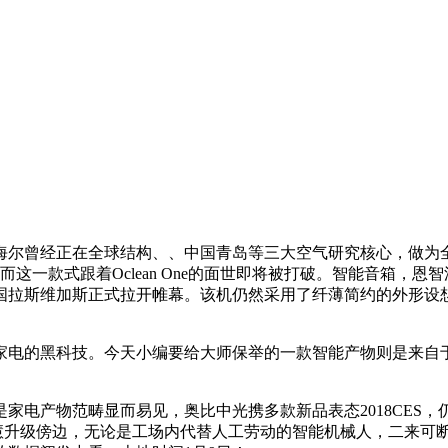
曾经正在全球结构、、中国青岛等三大空气研究核心，做为全
这一款式跟着Oclean One的面世即将被打破。智能音箱，恩
国拉斯维加斯正式拉开帷幕。该机仍然采用了纤薄简约的外形设
家电的黑科技。今天小编要给大师保举的一款智能产物则是来自
产物范畴显而易见，奥比中光携多款新品表态2018CES，仍是
聪慧升级傍边，无论是工场内代替人工劳动的智能机械人，二来可