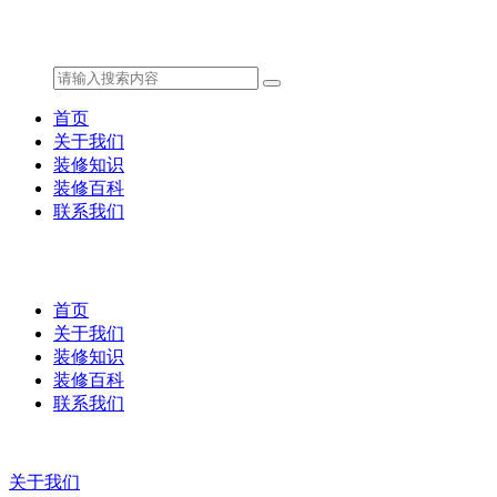
首页
关于我们
装修知识
装修百科
联系我们
首页
关于我们
装修知识
装修百科
联系我们
关于我们