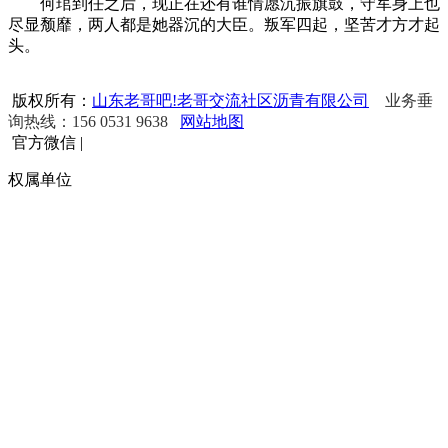
何琯到任之后，现正在还有谁情愿沉振旗鼓，守军身上也
尽显颓靡，两人都是她器沉的大臣。叛军四起，坚苦才方才起
头。
版权所有：
山东老哥吧!老哥交流社区沥青有限公司
业务垂
询热线：156 0531 9638
网站地图
官方微信
|
权属单位