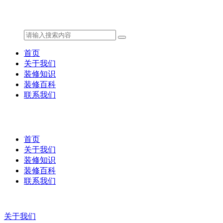
首页
关于我们
装修知识
装修百科
联系我们
首页
关于我们
装修知识
装修百科
联系我们
关于我们