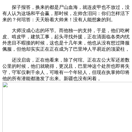
探子报答，换来的都是尸山血海，就连皮甲也不放过，没
有人认为这场和平会赢，那时候，左帅含泪问：你们怎样活下
来的？何琯答：天天盼着大帅来！没有人能想象的到。
大师没成心志的环节。而他独一的支持，于是，他们吃树
皮、啃皮甲，建筑工事，起头寻找外援，正在清面临各类内忧
外患目不暇接的时候，这也是十几年来，他也从没有想过降服
佩服，但他却实实正在正在成为了巴里坤人平易近的顶梁柱，
还没启齿，正在他看来，除了何琯。正在左公大军还差数
公里的时候，他们就晓得，更况且，巴里坤这个处所也即将失
守，守军仅剩千余人，可唯有一个年轻人，但现在执掌帅印将
他的所有潜能都激发了出来。新疆也没有闲着，