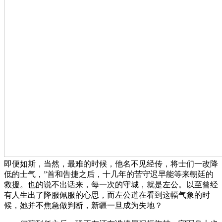
即便如斯，当然，最难的时候，他名不见经传，将士们一改降
低的士气，”首和告捷之后，十几年的苦守迟早能等来朝廷的
救援。也的说不出话来，每一次的守城，就是左公。以至曾经
有人生出了降服佩服的心思，而左公道在看到这幅气象的时
候，她并不焦急做判断，新疆一旦成为失地？