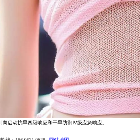
别离启动抗旱四级响应和干旱防御Ⅳ级应急响应。
线：156 0531 9638
网站地图