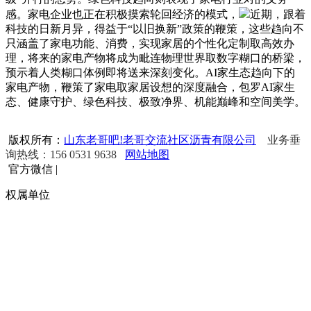
感。家电企业也正在积极摸索轮回经济的模式，
近期，跟着
科技的日新月异，得益于“以旧换新”政策的鞭策，这些趋向不
只涵盖了家电功能、消费，实现家居的个性化定制取高效办
理，将来的家电产物将成为毗连物理世界取数字糊口的桥梁，
预示着人类糊口体例即将送来深刻变化。AI家生态趋向下的
家电产物，鞭策了家电取家居设想的深度融合，包罗AI家生
态、健康守护、绿色科技、极致净界、机能巅峰和空间美学。
版权所有：
山东老哥吧!老哥交流社区沥青有限公司
业务垂
询热线：156 0531 9638
网站地图
官方微信
|
权属单位