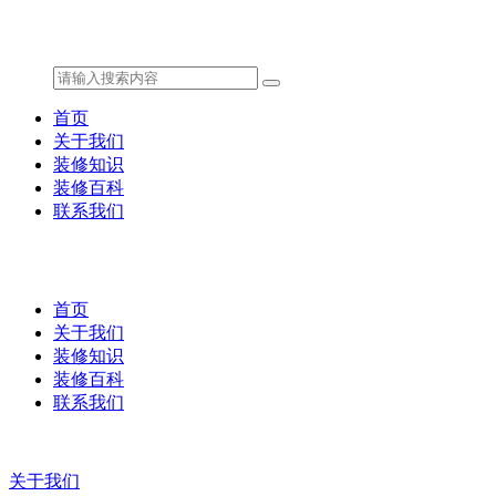
首页
关于我们
装修知识
装修百科
联系我们
首页
关于我们
装修知识
装修百科
联系我们
关于我们