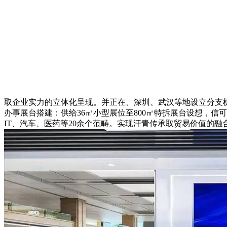
取企业实力的立体化呈现‌。并正在、深圳、武汉等地设立分支
办事‌展台搭建‌：供给36㎡小型展位至800㎡特拆展台设想
IT、汽车、医药等20余个范畴‌。实现汗青传承取贸易价值的融合