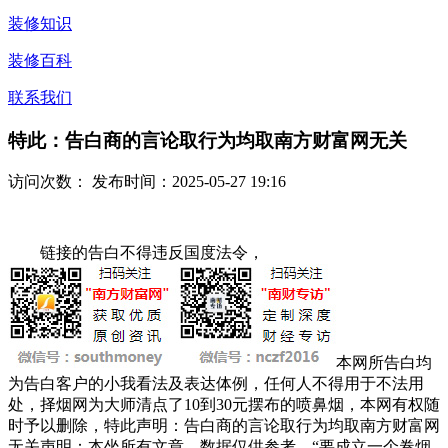
装修知识
装修百科
联系我们
特此：告白商的言论取行为均取南方财富网无关
访问次数：
发布时间：2025-05-27 19:16
链接的告白不得违反国度法令，
本网所告白均
为告白客户的小我看法及表达体例，任何人不得用于不法用
处，择烟网为大师清点了10到30元摆布的喷鼻烟，本网有权随
时予以删除，特此声明：告白商的言论取行为均取南方财富网
无关声明：本坐所有文章、数据仅供参考。“要成立一个卷烟