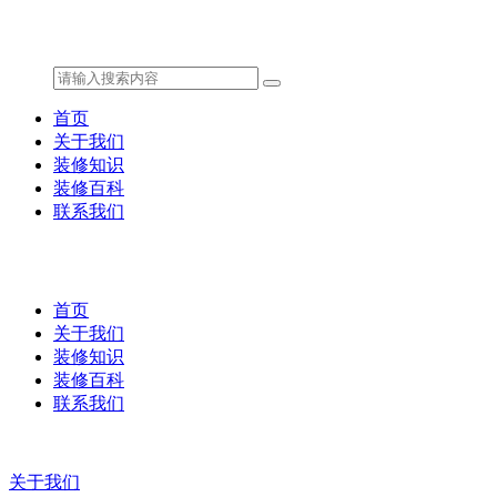
首页
关于我们
装修知识
装修百科
联系我们
首页
关于我们
装修知识
装修百科
联系我们
关于我们