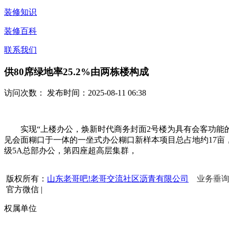
装修知识
装修百科
联系我们
供80席绿地率25.2%由两栋楼构成
访问次数：
发布时间：2025-08-11 06:38
实现“上楼办公，焕新时代商务封面2号楼为具有会客功能的私密
见会面糊口于一体的一坐式办公糊口新样本项目总占地约17亩，总建
级5A总部办公，第四座超高层集群，
版权所有：
山东老哥吧!老哥交流社区沥青有限公司
业务垂询热
官方微信
|
权属单位