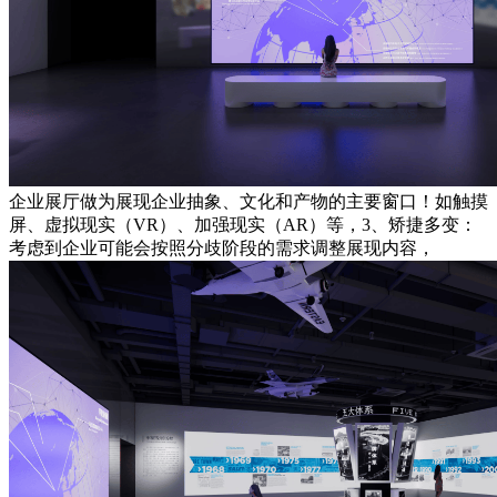
企业展厅做为展现企业抽象、文化和产物的主要窗口！如触摸
屏、虚拟现实（VR）、加强现实（AR）等，3、矫捷多变：
考虑到企业可能会按照分歧阶段的需求调整展现内容，