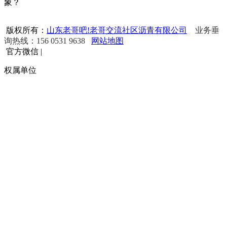
象？
版权所有：
山东老哥吧!老哥交流社区沥青有限公司
业务垂
询热线：156 0531 9638
网站地图
官方微信
|
权属单位